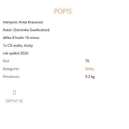
POPIS
Interpret: Anita Krausová
Autor: Dominika Gawliczková
délka 8 hodin 16 minut
1x CD audio, česky
rok vydání 2020
Kód
76
Kategorie
:
Knihy
Hmotnost
:
0.2 kg
ZEPTAT SE