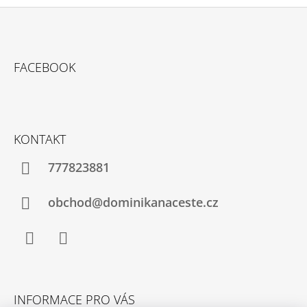
Z
Á
FACEBOOK
P
A
T
Í
KONTAKT
777823881
obchod@dominikanaceste.cz
Facebook
Instagram
INFORMACE PRO VÁS