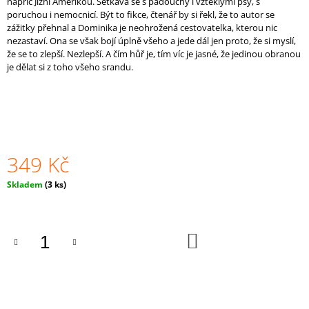
napříč Jižní Amerikou. Setkává se s padouchy i vzteklými psy, s
poruchou i nemocnicí. Být to fikce, čtenář by si řekl, že to autor se
zážitky přehnal a Dominika je neohrožená cestovatelka, kterou nic
nezastaví. Ona se však bojí úplně všeho a jede dál jen proto, že si myslí,
že se to zlepší. Nezlepší. A čím hůř je, tím víc je jasné, že jedinou obranou
je dělat si z toho všeho srandu.
349 Kč
Měrná
Skladem
(3 ks)
cena:
DO
KOŠÍKU