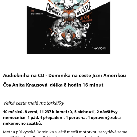
A
J
Í
T
?
HLEDAT
Audiokniha na CD - Dominika na cestě Jižní Amerikou
Čte Anita Krausová, délka 8 hodin 16 minut
Velká cesta malé motorkářky
10 měsíců, 8 zemí, 11 237 kilometrů, 5 píchnutí, 2 návštěvy
nemocnice, 1 pád, 1 přepadení, 1 porucha, 1 opravený zub a
nekonečno zážitků.
Metr a půl vysoká Dominika s ještě menší motorkou se vydává sama