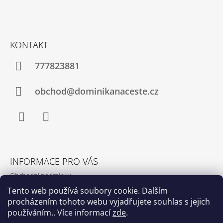
P
Y
A
V
T
Ý
P
Í
KONTAKT
I
S
U
777823881
obchod@dominikanaceste.cz
Facebook
Instagram
INFORMACE PRO VÁS
Obchodní podmínky
Podmínky ochrany osobních údajů
Tento web používá soubory cookie. Dalším
procházením tohoto webu vyjadřujete souhlas s jejich
Výměna a vrácení zboží
používáním.. Více informací
zde
.
Kontakty