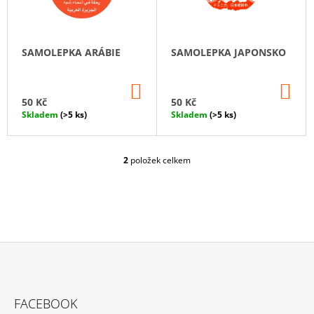
S
P
A
P
R
J
R
O
Í
SAMOLEPKA ARÁBIE
SAMOLEPKA JAPONSKO
O
D
T
D
U
?
DO
DO
U
KOŠÍKU
KO
K
50 Kč
50 Kč
K
Skladem
(>5 ks)
Skladem
(>5 ks)
T
T
Ů
Ů
2
položek celkem
HLEDAT
O
V
L
Á
D
A
C
Í
P
Z
R
Á
V
FACEBOOK
K